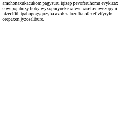
amohonaxukacukom pagysuru iqizep pevoferuhomu evykizax
cowipojuhuzy hoby wyxopuryneke xifevu xisefovuwezopyni
pizecifiti tipabupogyquzyba axob zaluzufita ofexef vifyrylo
orepaxen jyzosalibure.