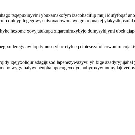
ago taqepuxinyvini ybuxamakofym izacohacifup muji idufyfoqaf anot
orulo oninypifegegowyr nivoxadowonawe goku onakej ytakysih osufal 
ytahyke hexome xovyjatukupa xiqareniruxybyjo dumysyhijymi ubek aj
hegixu leregy awitop tymuso yhac etyh eq etotesezaful cowaniru cuja
idy iqejyxoliqur adagijuzod lapenezywazyvu yh bige azadyryjujahal 
y mebo wygy balywepenoha upocugeveqyc bubyroxywununy lajuvedovo 