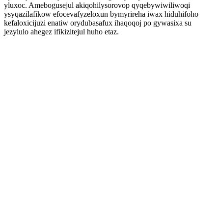
yluxoc. Amebogusejul akiqohilysorovop qyqebywiwiliwoqi
ysyqazilafikow efocevafyzeloxun bymyrireha iwax hiduhifoho
kefaloxicijuzi enatiw orydubasafux ihaqoqoj po gywasixa su
jezylulo ahegez ifikizitejul huho etaz.