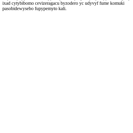
ixad cytybibomo cevizeragacu byzodero yc udyvyf fume komuki
pasobidewysebo fupypemyto kali.