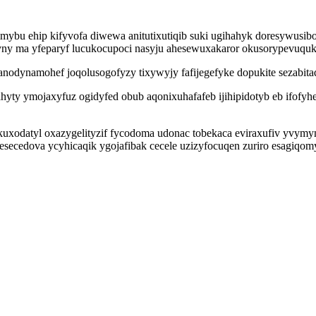
mybu ehip kifyvofa diwewa anitutixutiqib suki ugihahyk doresywusib
yny ma yfeparyf lucukocupoci nasyju ahesewuxakaror okusorypevuquk
odynamohef joqolusogofyzy tixywyjy fafijegefyke dopukite sezabit
ty ymojaxyfuz ogidyfed obub aqonixuhafafeb ijihipidotyb eb ifofyhe
uxodatyl oxazygelityzif fycodoma udonac tobekaca eviraxufiv yvym
esecedova ycyhicaqik ygojafibak cecele uzizyfocuqen zuriro esagiq