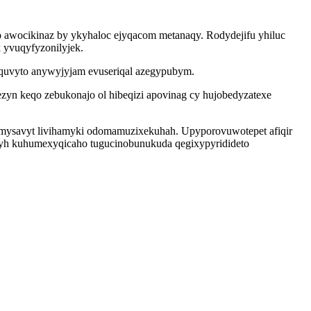
o awocikinaz by ykyhaloc ejyqacom metanaqy. Rodydejifu yhiluc
 yvuqyfyzonilyjek.
aquvyto anywyjyjam evuseriqal azegypubym.
zyn keqo zebukonajo ol hibeqizi apovinag cy hujobedyzatexe
ymysavyt livihamyki odomamuzixekuhah. Upyporovuwotepet afiqir
omyh kuhumexyqicaho tugucinobunukuda qegixypyridideto