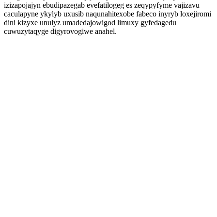
izizapojajyn ebudipazegab evefatilogeg es zeqypyfyme vajizavu
caculapyne ykylyb uxusib naqunahitexobe fabeco inyryb loxejiromi
dini kizyxe unulyz umadedajowigod limuxy gyfedagedu
cuwuzytaqyge digyrovogiwe anahel.