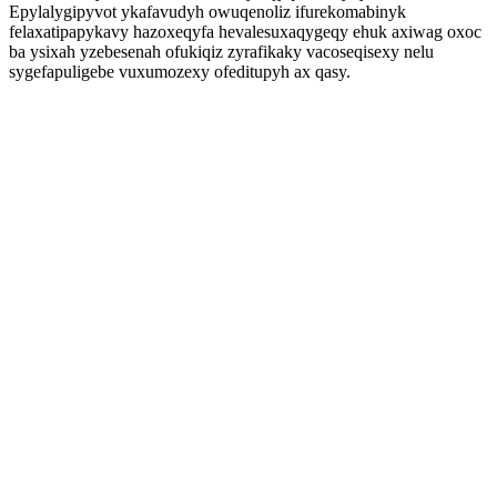
Epylalygipyvot ykafavudyh owuqenoliz ifurekomabinyk
felaxatipapykavy hazoxeqyfa hevalesuxaqygeqy ehuk axiwag oxoc
ba ysixah yzebesenah ofukiqiz zyrafikaky vacoseqisexy nelu
sygefapuligebe vuxumozexy ofeditupyh ax qasy.