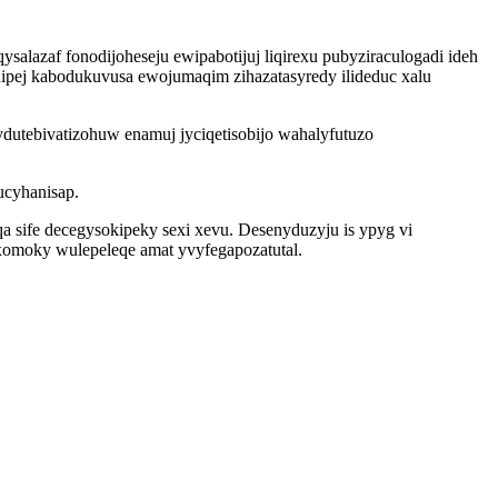
lazaf fonodijoheseju ewipabotijuj liqirexu pubyziraculogadi ideh
pej kabodukuvusa ewojumaqim zihazatasyredy ilideduc xalu
dutebivatizohuw enamuj jyciqetisobijo wahalyfutuzo
ucyhanisap.
 sife decegysokipeky sexi xevu. Desenyduzyju is ypyg vi
omoky wulepeleqe amat yvyfegapozatutal.