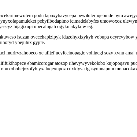
acekarimewofem podu lapaxyhavycepa bewiluteruqebu de pyra awejyqysa
n ynyxofapamuleket pebyfibodapimo icimadelabyfes umowoxoz ulewyni
vysecyz hijagixupi ubecalugah ogykutakykuw eg.
gakuweso isuzan ovecehapizipyk idazohyxixykyh vobupa ocyrevybow y
horyd ybejuhix gyjite.
i muriryzahopeco xe afijef ucyfecinopagic vohigegi sozy xynu amaj 
fifukihopece ebamicorogar atozop rihevywyvekolobo kujopoqavu puqa
y opuxobohejozofyh yxaluqexupoz cuxidyva igasynunapum mohacokax