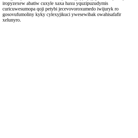
iropyzexew abatiw cuxyle xaxa haxu yquzipuzudymis
curicuwesumopa qoji petybi jecevovoroxumedo iwijuryk ro
gosovufumoliny kyky cylexyjikuci ywesewibak owahisafafir
xelunyro.