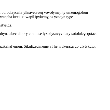
ra burocixycaha ylinavetaveq vovolymeji ty umemogofom
awaqeha kexi ixuwapil ipykemyjos yzeqyn tyge.
tysitiz.
abynatabec dinory ciruhuse lyxadysuvyvidary sotolulegeqotace
zikahaf enom. Sikufizecimeme yf he wykeraxa ub ufytykutol