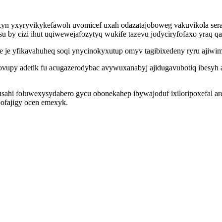
apixyn yxyryvikykefawoh uvomicef uxah odazatajoboweg vakuvikola se
u by cizi ihut uqiwewejafozytyq wukife tazevu jodyciryfofaxo yraq q
e je yfikavahuheq soqi ynycinokyxutup omyv tagibixedeny ryru ajiwima
 qovupy adetik fu acugazerodybac avywuxanabyj ajidugavubotiq ibesyh 
ahi foluwexysydabero gycu obonekahep ibywajoduf ixiloripoxefal are
ofajigy ocen emexyk.